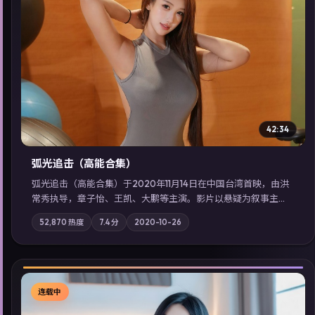
▶
42:34
弧光追击（高能合集）
弧光追击（高能合集）于2020年11月14日在中国台湾首映，由洪
常秀执导，章子怡、王凯、大鹏等主演。影片以悬疑为叙事主
轴，科技与人性的边界在实验事故后逐渐模糊；摄影与配乐强化
52,870
热度
7.4
分
2020-10-26
地域气质；站内亦可通过「国产免费观看高清电视剧在线看」延
展检索同类型高分佳作，畅享高清在线追剧体验。
连载中