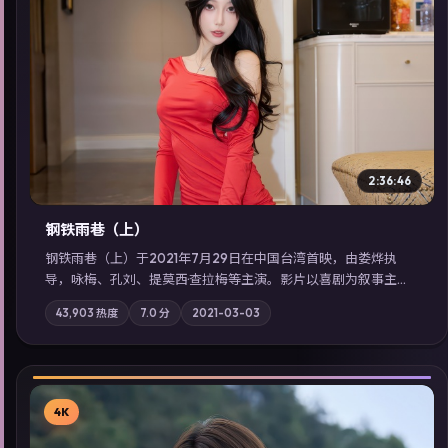
▶
2:36:46
钢铁雨巷（上）
钢铁雨巷（上）于2021年7月29日在中国台湾首映，由娄烨执
导，咏梅、孔刘、提莫西·查拉梅等主演。影片以喜剧为叙事主
轴，一次普通通勤演变成全城关注的生死营救；摄影与配乐强化
43,903
热度
7.0
分
2021-03-03
地域气质；站内亦可通过「国产免费观看高清电视剧在线看」延
展检索同类型高分佳作，畅享高清在线追剧体验。
4K