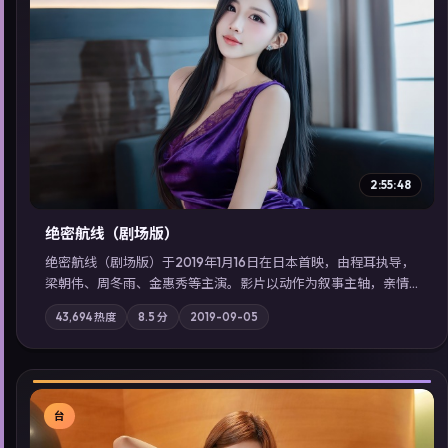
▶
2:55:48
绝密航线（剧场版）
绝密航线（剧场版）于2019年1月16日在日本首映，由程耳执导，
梁朝伟、周冬雨、金惠秀等主演。影片以动作为叙事主轴，亲情
与职责必须在倒计时结束前做出抉择；摄影与配乐强化地域气
43,694
热度
8.5
分
2019-09-05
质；站内亦可通过「国产免费观看高清电视剧在线看」延展检索
同类型高分佳作，畅享高清在线追剧体验。
台