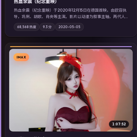
热血余震（纪念重映）
热血余震（纪念重映）于2020年12月15日在德国首映，由欧容执
导，巩俐、胡歌、肖央等主演。影片以动漫为叙事主轴，两代人
的执念在暴风雨夜正面相撞；摄影与配乐强化地域气质；站内亦
68,568
热度
9.3
分
2020-05-05
可通过「国产免费观看高清电视剧在线看」延展检索同类型高分
佳作，畅享高清在线追剧体验。
IMAX
▶
1:07:52