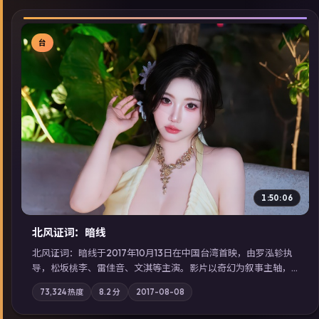
台
▶
1:50:06
北风证词：暗线
北风证词：暗线于2017年10月13日在中国台湾首映，由罗泓轸执
导，松坂桃李、雷佳音、文淇等主演。影片以奇幻为叙事主轴，
旧案重提，真相与谎言在同一条时间线上交锋；摄影与配乐强化
73,324
热度
8.2
分
2017-08-08
地域气质；站内亦可通过「国产免费观看高清电视剧在线看」延
展检索同类型高分佳作，畅享高清在线追剧体验。