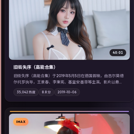
▶
40:01
旧街失序（高能合集）
旧街失序（高能合集）于2019年5月5日在德国首映，由吉尔莫·德
尔·托罗执导，王景春、李秉宪、基里安·墨菲等主演。影片以悬疑
为叙事主轴，一次普通通勤演变成全城关注的生死营救；摄影与
35,042
热度
8.8
分
2019-10-06
配乐强化地域气质；站内亦可通过「国产免费观看高清电视剧在
线看」延展检索同类型高分佳作，畅享高清在线追剧体验。
IMAX