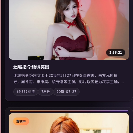
▶
1:19:21
迷城指令·绝境突围
迷城指令·绝境突围于2015年5月27日在泰国首映，由罗泓轸执
导，周冬雨、宋康昊、绫野刚等主演。影片以传记为叙事主轴，
记忆碎片重组后，主角发现自己从未活过“真实”的一天；摄影与
69,867
热度
7.9
分
2015-07-27
配乐强化地域气质；站内亦可通过「国产免费观看高清电视剧在
线看」延展检索同类型高分佳作，畅享高清在线追剧体验。
连载中