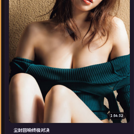
▶
1:54:32
尘封回响·终极对决