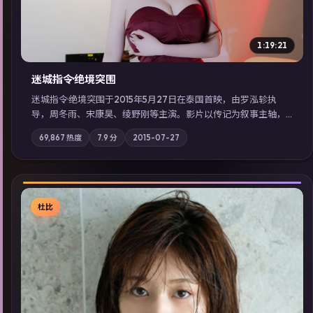
1:19:21
迷城指令·绝境突围
迷城指令·绝境突围于2015年5月27日在泰国首映，由罗泓轸执
导，周冬雨、宋康昊、绫野刚等主演。影片以传记为叙事主轴，
记忆碎片重组后，主角发现自己从未活过“真实”的一天；摄影与
69,867
热度
7.9
分
2015-07-27
配乐强化地域气质；站内亦可通过「国产免费观看高清电视剧在
线看」延展检索同类型高分佳作，畅享高清在线追剧体验。
杜比