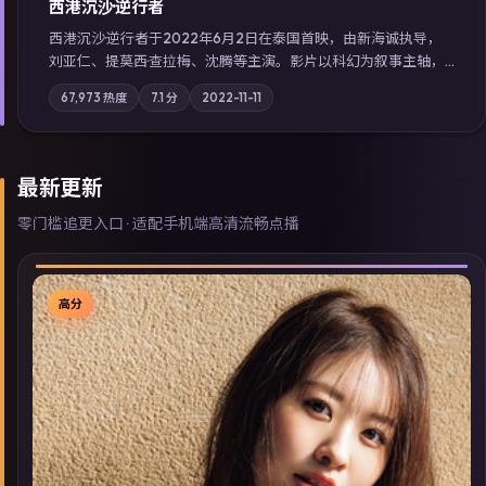
西港沉沙·逆行者
西港沉沙·逆行者于2022年6月2日在泰国首映，由新海诚执导，
刘亚仁、提莫西·查拉梅、沈腾等主演。影片以科幻为叙事主轴，
失踪人口档案牵出跨国灰色产业链；摄影与配乐强化地域气质；
67,973
热度
7.1
分
2022-11-11
站内亦可通过「国产免费观看高清电视剧在线看」延展检索同类
型高分佳作，畅享高清在线追剧体验。
最新更新
零门槛追更入口 · 适配手机端高清流畅点播
高分