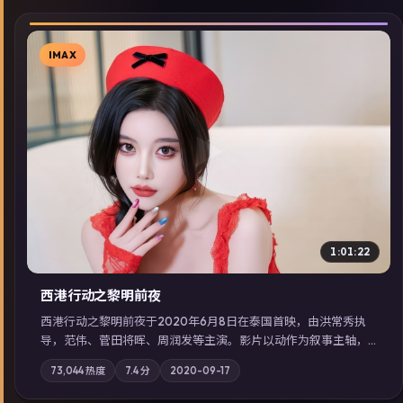
IMAX
▶
1:01:22
西港行动之黎明前夜
西港行动之黎明前夜于2020年6月8日在泰国首映，由洪常秀执
导，范伟、菅田将晖、周润发等主演。影片以动作为叙事主轴，
亲情与职责必须在倒计时结束前做出抉择；摄影与配乐强化地域
73,044
热度
7.4
分
2020-09-17
气质；站内亦可通过「国产免费观看高清电视剧在线看」延展检
索同类型高分佳作，畅享高清在线追剧体验。