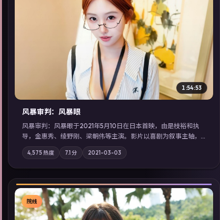
▶
1:54:53
风暴审判：风暴眼
风暴审判：风暴眼于2021年5月10日在日本首映，由是枝裕和执
导，金惠秀、绫野刚、梁朝伟等主演。影片以喜剧为叙事主轴，
边境小镇的平静被一封匿名信彻底打破；摄影与配乐强化地域气
4,575
热度
7.1
分
2021-03-03
质；站内亦可通过「国产免费观看高清电视剧在线看」延展检索
同类型高分佳作，畅享高清在线追剧体验。
院线