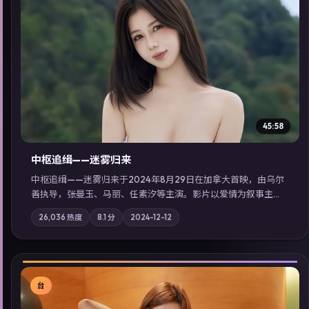
▶
45:58
中枢追缉——迷雾归来
中枢追缉——迷雾归来于2024年8月29日在加拿大首映，由乌尔
善执导，张曼玉、马丽、任素汐等主演。影片以爱情为叙事主
轴，记忆碎片重组后，主角发现自己从未活过“真实”的一天；摄
26,036
热度
8.1
分
2024-12-12
影与配乐强化地域气质；站内亦可通过「国产免费观看高清电视
剧在线看」延展检索同类型高分佳作，畅享高清在线追剧体验。
台