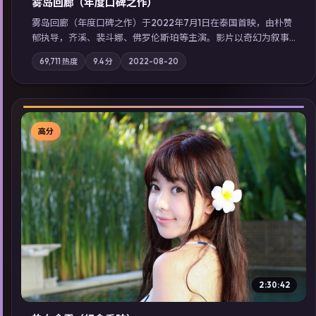
雾岛回廊（年度口碑之作）
雾岛回廊（年度口碑之作）于2022年7月1日在泰国首映，由朴赞
郁执导，齐溪、裴斗娜、佛罗伦斯·珀等主演。影片以奇幻为叙事
主轴，边境小镇的平静被一封匿名信彻底打破；摄影与配乐强化
69,711
热度
9.4
分
2022-08-20
地域气质；站内亦可通过「国产免费观看高清电视剧在线看」延
展检索同类型高分佳作，畅享高清在线追剧体验。
高分
▶
2:30:42