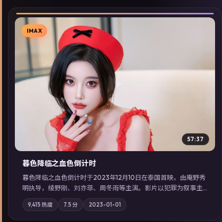
IMAX
▶
57:37
暮色降临之血色倒计时
暮色降临之血色倒计时于2023年12月10日在泰国首映，由庵野秀
明执导，绫野刚、刘亦菲、周冬雨等主演。影片以犯罪为叙事主
轴，边境小镇的平静被一封匿名信彻底打破；摄影与配乐强化地
9,415
热度
7.5
分
2023-01-01
域气质；站内亦可通过「国产免费观看高清电视剧在线看」延展
检索同类型高分佳作，畅享高清在线追剧体验。