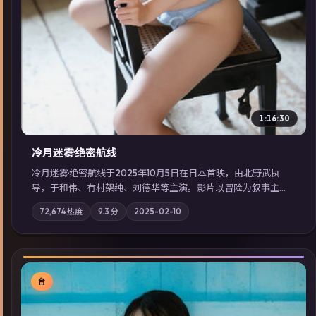
1:16:30
冷月迷雾·绝密航线
冷月迷雾·绝密航线于2025年10月5日在日本首映，由北野武执
导，于和伟、有村架纯、刘德华等主演。影片以冒险为叙事主
轴，记忆碎片重组后，主角发现自己从未活过“真实”的一天；摄
72,674
热度
9.3
分
2025-02-10
影与配乐强化地域气质；站内亦可通过「国产免费观看高清电视
剧在线看」延展检索同类型高分佳作，畅享高清在线追剧体验。
台