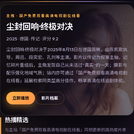
主推 ·
国产免费观看高清电视剧在线看
尘封回响·终极对决
2025
·
德国
·
传记
· 评分
9.2
尘封回响·终极对决于2025年8月13日在德国首映，由陈凯歌执
导，周迅、段奕宏、孔刘等主演。影片以传记为叙事主轴，记
忆碎片重组后，主角发现自己从未活过“真实”的一天；摄影与
配乐强化地域气质；站内亦可通过「国产免费观看高清电视剧
在线看」延展检索同类型高分佳作，畅享高清在线追剧体验。
立即播放
影片档案
热播精选
与主站「国产免费观看高清电视剧在线看」同频更新的高热度片单