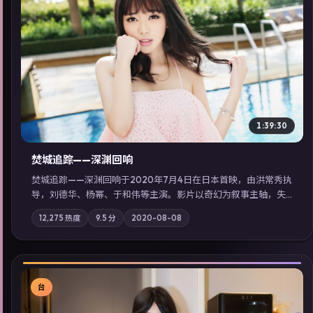
▶
1:39:30
焚城追踪——深渊回响
焚城追踪——深渊回响于2020年7月4日在日本首映，由洪常秀执
导，刘德华、杨幂、于和伟等主演。影片以奇幻为叙事主轴，失
踪人口档案牵出跨国灰色产业链；摄影与配乐强化地域气质；站
12,275
热度
9.5
分
2020-08-08
内亦可通过「国产免费观看高清电视剧在线看」延展检索同类型
高分佳作，畅享高清在线追剧体验。
台