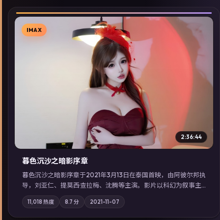
IMAX
▶
2:36:44
暮色沉沙之暗影序章
暮色沉沙之暗影序章于2021年3月13日在泰国首映，由阿彼尔邦执
导，刘亚仁、提莫西·查拉梅、沈腾等主演。影片以科幻为叙事主
轴，一场意外将众人卷入不可撤回的连锁反应；摄影与配乐强化
11,018
热度
8.7
分
2021-11-07
地域气质；站内亦可通过「国产免费观看高清电视剧在线看」延
展检索同类型高分佳作，畅享高清在线追剧体验。