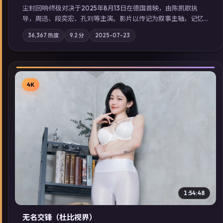
尘封回响·终极对决于2025年8月13日在德国首映，由陈凯歌执
导，周迅、段奕宏、孔刘等主演。影片以传记为叙事主轴，记忆
碎片重组后，主角发现自己从未活过“真实”的一天；摄影与配乐
36,367
热度
9.2
分
2025-07-23
强化地域气质；站内亦可通过「国产免费观看高清电视剧在线
看」延展检索同类型高分佳作，畅享高清在线追剧体验。
4K
▶
1:54:48
无名交锋（杜比视界）