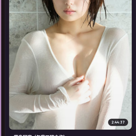
▶
2:44:37