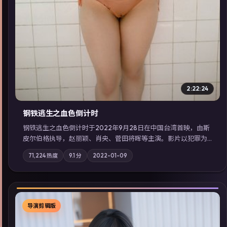
2:22:24
钢铁逃生之血色倒计时
钢铁逃生之血色倒计时于2022年9月28日在中国台湾首映，由斯
皮尔伯格执导，赵丽颖、肖央、菅田将晖等主演。影片以犯罪为
叙事主轴，失踪人口档案牵出跨国灰色产业链；摄影与配乐强化
71,224
热度
9.1
分
2022-01-09
地域气质；站内亦可通过「国产免费观看高清电视剧在线看」延
展检索同类型高分佳作，畅享高清在线追剧体验。
导演剪辑版