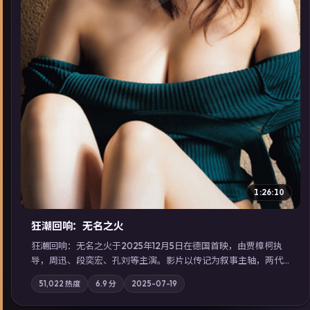
1:26:10
狂潮回响：无名之火
狂潮回响：无名之火于2025年12月5日在德国首映，由贾樟柯执
导，周迅、段奕宏、孔刘等主演。影片以传记为叙事主轴，两代
人的执念在暴风雨夜正面相撞；摄影与配乐强化地域气质；站内
51,022
热度
6.9
分
2025-07-19
亦可通过「国产免费观看高清电视剧在线看」延展检索同类型高
分佳作，畅享高清在线追剧体验。