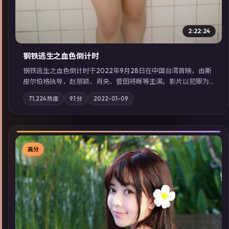
2:22:24
钢铁逃生之血色倒计时
钢铁逃生之血色倒计时于2022年9月28日在中国台湾首映，由斯
皮尔伯格执导，赵丽颖、肖央、菅田将晖等主演。影片以犯罪为
叙事主轴，失踪人口档案牵出跨国灰色产业链；摄影与配乐强化
71,224
热度
9.1
分
2022-01-09
地域气质；站内亦可通过「国产免费观看高清电视剧在线看」延
展检索同类型高分佳作，畅享高清在线追剧体验。
高分
▶