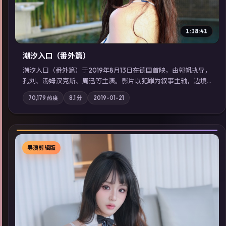
1:18:41
潮汐入口（番外篇）
潮汐入口（番外篇）于2019年8月13日在德国首映，由郭帆执导，
孔刘、汤姆·汉克斯、周迅等主演。影片以犯罪为叙事主轴，边境
小镇的平静被一封匿名信彻底打破；摄影与配乐强化地域气质；
70,179
热度
8.1
分
2019-01-21
站内亦可通过「国产免费观看高清电视剧在线看」延展检索同类
型高分佳作，畅享高清在线追剧体验。
导演剪辑版
▶