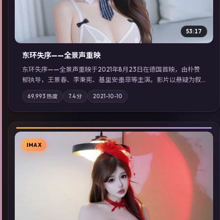
53:17
东环失序——全景声重映
东环失序——全景声重映于2021年8月23日在德国首映，由朴赞
郁执导，王景春、李秉宪、基里安·墨菲等主演。影片以悬疑为叙
事主轴，科技与人性的边界在实验事故后逐渐模糊；摄影与配乐
69,993
热度
7.4
分
2021-10-10
强化地域气质；站内亦可通过「国产免费观看高清电视剧在线
看」延展检索同类型高分佳作，畅享高清在线追剧体验。
IMAX
▶