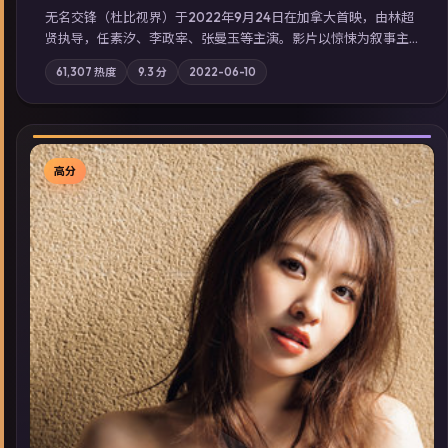
无名交锋（杜比视界）于2022年9月24日在加拿大首映，由林超
贤执导，任素汐、李政宰、张曼玉等主演。影片以惊悚为叙事主
轴，失踪人口档案牵出跨国灰色产业链；摄影与配乐强化地域气
61,307
热度
9.3
分
2022-06-10
质；站内亦可通过「国产免费观看高清电视剧在线看」延展检索
同类型高分佳作，畅享高清在线追剧体验。
高分
▶