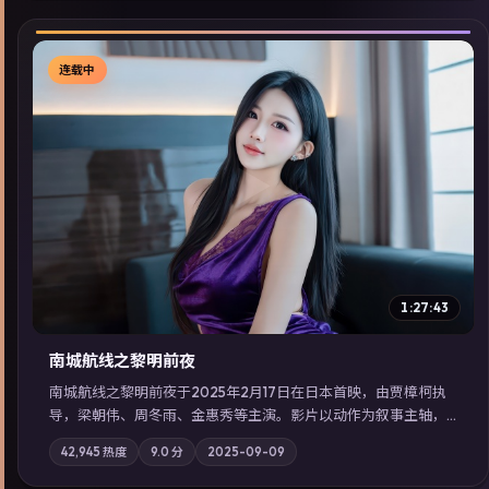
连载中
▶
1:27:43
南城航线之黎明前夜
南城航线之黎明前夜于2025年2月17日在日本首映，由贾樟柯执
导，梁朝伟、周冬雨、金惠秀等主演。影片以动作为叙事主轴，
城市霓虹背后，有人用规则改写命运；摄影与配乐强化地域气
42,945
热度
9.0
分
2025-09-09
质；站内亦可通过「国产免费观看高清电视剧在线看」延展检索
同类型高分佳作，畅享高清在线追剧体验。