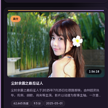
看」延展检索同类型高分佳作，畅享高清在线追剧体验。
高分
▶
1:56:18
尘封余震之最后证人
尘封余震之最后证人于2025年7月25日在德国首映，由林超贤执
导，巩俐、胡歌、肖央等主演。影片以动漫为叙事主轴，一次普
通通勤演变成全城关注的生死营救；摄影与配乐强化地域气质；
62,665
热度
9.5
分
2025-05-01
站内亦可通过「国产免费观看高清电视剧在线看」延展检索同类