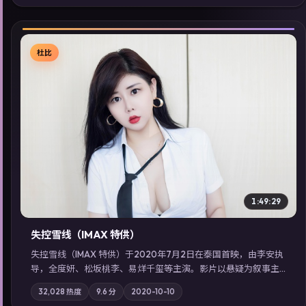
索同类型高分佳作，畅享高清在线追剧体验。
杜比
▶
1:49:29
失控雪线（IMAX 特供）
失控雪线（IMAX 特供）于2020年7月2日在泰国首映，由李安执
导，全度妍、松坂桃李、易烊千玺等主演。影片以悬疑为叙事主
轴，旧案重提，真相与谎言在同一条时间线上交锋；摄影与配乐
32,028
热度
9.6
分
2020-10-10
强化地域气质；站内亦可通过「国产免费观看高清电视剧在线