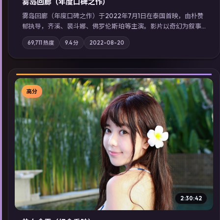
雾岛回廊（年度口碑之作）
雾岛回廊（年度口碑之作）于2022年7月1日在泰国首映，由朴赞
郁执导，齐溪、裴斗娜、佛罗伦斯·珀等主演。影片以奇幻为叙事
主轴，边境小镇的平静被一封匿名信彻底打破；摄影与配乐强化
69,711
热度
9.4
分
2022-08-20
地域气质；站内亦可通过「国产免费观看高清电视剧在线看」延
展检索同类型高分佳作，畅享高清在线追剧体验。
高分
▶
2:30:42