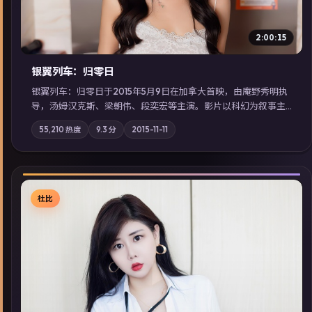
2:00:15
银翼列车：归零日
银翼列车：归零日于2015年5月9日在加拿大首映，由庵野秀明执
导，汤姆·汉克斯、梁朝伟、段奕宏等主演。影片以科幻为叙事主
轴，城市霓虹背后，有人用规则改写命运；摄影与配乐强化地域
55,210
热度
9.3
分
2015-11-11
气质；站内亦可通过「国产免费观看高清电视剧在线看」延展检
索同类型高分佳作，畅享高清在线追剧体验。
杜比
▶