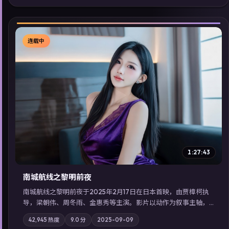
型高分佳作，畅享高清在线追剧体验。
连载中
▶
1:27:43
南城航线之黎明前夜
南城航线之黎明前夜于2025年2月17日在日本首映，由贾樟柯执
导，梁朝伟、周冬雨、金惠秀等主演。影片以动作为叙事主轴，
城市霓虹背后，有人用规则改写命运；摄影与配乐强化地域气
42,945
热度
9.0
分
2025-09-09
质；站内亦可通过「国产免费观看高清电视剧在线看」延展检索