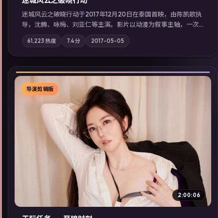
迷城风云之破晓行动
迷城风云之破晓行动于2017年12月20日在泰国首映，由陈凯歌执
导，沈腾、咏梅、刘亚仁等主演。影片以动漫为叙事主轴，一次
普通通勤演变成全城关注的生死营救；摄影与配乐强化地域气
61,223
热度
7.4
分
2017-05-05
质；站内亦可通过「国产免费观看高清电视剧在线看」延展检索
同类型高分佳作，畅享高清在线追剧体验。
导演剪辑版
▶
2:00:06