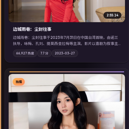
2:55:14
边城雨巷：尘封往事
边城雨巷：尘封往事于2023年7月31日在中国台湾首映，由诺兰
执导，咏梅、孔刘、提莫西·查拉梅等主演。影片以喜剧为叙事主
轴，旧案重提，真相与谎言在同一条时间线上交锋；摄影与配乐
66,927
热度
7.7
分
2023-03-27
强化地域气质；站内亦可通过「国产免费观看高清电视剧在线
看」延展检索同类型高分佳作，畅享高清在线追剧体验。
独播
▶