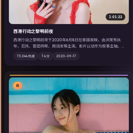
1:01:22
西港行动之黎明前夜
西港行动之黎明前夜于2020年6月8日在泰国首映，由洪常秀执
导，范伟、菅田将晖、周润发等主演。影片以动作为叙事主轴，
亲情与职责必须在倒计时结束前做出抉择；摄影与配乐强化地域
73,044
热度
7.4
分
2020-09-17
气质；站内亦可通过「国产免费观看高清电视剧在线看」延展检
索同类型高分佳作，畅享高清在线追剧体验。
台