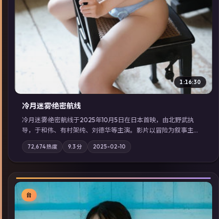
1:16:30
冷月迷雾·绝密航线
冷月迷雾·绝密航线于2025年10月5日在日本首映，由北野武执
导，于和伟、有村架纯、刘德华等主演。影片以冒险为叙事主
轴，记忆碎片重组后，主角发现自己从未活过“真实”的一天；摄
72,674
热度
9.3
分
2025-02-10
影与配乐强化地域气质；站内亦可通过「国产免费观看高清电视
剧在线看」延展检索同类型高分佳作，畅享高清在线追剧体验。
台