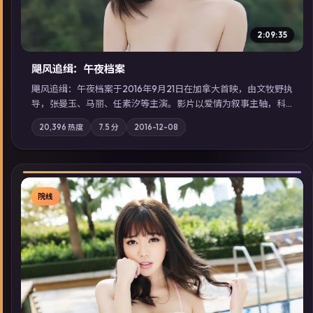
2:09:35
飓风追缉：午夜档案
飓风追缉：午夜档案于2016年9月21日在加拿大首映，由文牧野执
导，张曼玉、马丽、任素汐等主演。影片以爱情为叙事主轴，科
技与人性的边界在实验事故后逐渐模糊；摄影与配乐强化地域气
20,396
热度
7.5
分
2016-12-08
质；站内亦可通过「国产免费观看高清电视剧在线看」延展检索
同类型高分佳作，畅享高清在线追剧体验。
院线
▶