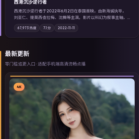
西港沉沙·逆行者
西港沉沙·逆行者于2022年6月2日在泰国首映，由新海诚执导，
刘亚仁、提莫西·查拉梅、沈腾等主演。影片以科幻为叙事主轴，
失踪人口档案牵出跨国灰色产业链；摄影与配乐强化地域气质；
67,973
热度
7.1
分
2022-11-11
站内亦可通过「国产免费观看高清电视剧在线看」延展检索同类
型高分佳作，畅享高清在线追剧体验。
最新更新
零门槛追更入口 · 适配手机端高清流畅点播
4K
▶