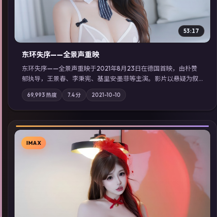
53:17
东环失序——全景声重映
东环失序——全景声重映于2021年8月23日在德国首映，由朴赞
郁执导，王景春、李秉宪、基里安·墨菲等主演。影片以悬疑为叙
事主轴，科技与人性的边界在实验事故后逐渐模糊；摄影与配乐
69,993
热度
7.4
分
2021-10-10
强化地域气质；站内亦可通过「国产免费观看高清电视剧在线
看」延展检索同类型高分佳作，畅享高清在线追剧体验。
IMAX
▶