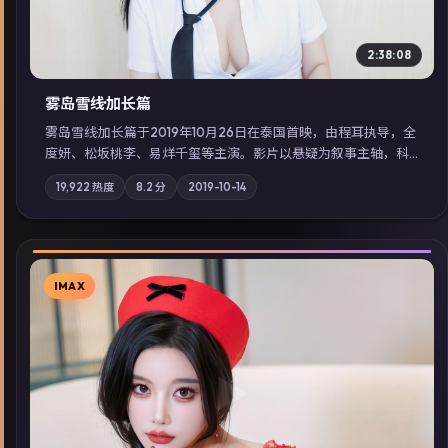
2:38:08
雾岛雪线·加长篇
雾岛雪线·加长篇于2019年10月26日在泰国首映，由程耳执导，全
度妍、松坂桃李、易烊千玺等主演。影片以悬疑为叙事主轴，科
技与人性的边界在实验事故后逐渐模糊；摄影与配乐强化地域气
19,922
热度
8.2
分
2019-10-14
质；站内亦可通过「国产免费观看高清电视剧在线看」延展检索
同类型高分佳作，畅享高清在线追剧体验。
IMAX
▶