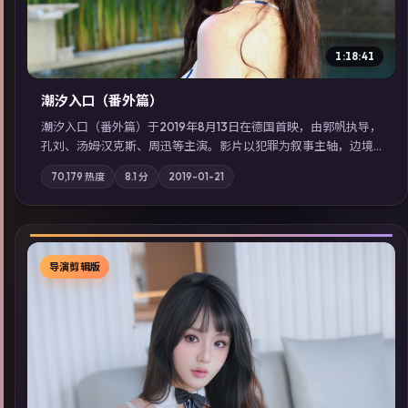
1:18:41
潮汐入口（番外篇）
潮汐入口（番外篇）于2019年8月13日在德国首映，由郭帆执导，
孔刘、汤姆·汉克斯、周迅等主演。影片以犯罪为叙事主轴，边境
小镇的平静被一封匿名信彻底打破；摄影与配乐强化地域气质；
70,179
热度
8.1
分
2019-01-21
站内亦可通过「国产免费观看高清电视剧在线看」延展检索同类
型高分佳作，畅享高清在线追剧体验。
导演剪辑版
▶