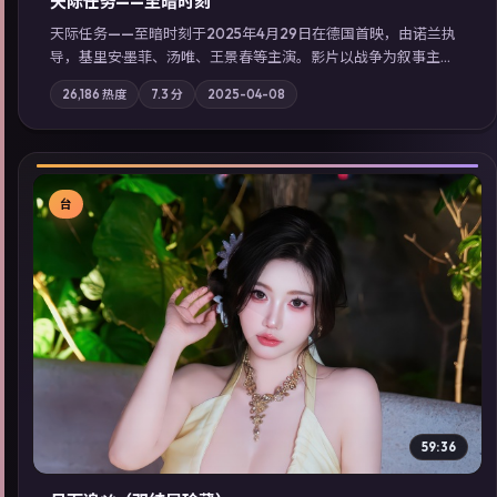
天际任务——至暗时刻
天际任务——至暗时刻于2025年4月29日在德国首映，由诺兰执
导，基里安·墨菲、汤唯、王景春等主演。影片以战争为叙事主
轴，城市霓虹背后，有人用规则改写命运；摄影与配乐强化地域
26,186
热度
7.3
分
2025-04-08
气质；站内亦可通过「国产免费观看高清电视剧在线看」延展检
索同类型高分佳作，畅享高清在线追剧体验。
台
▶
59:36