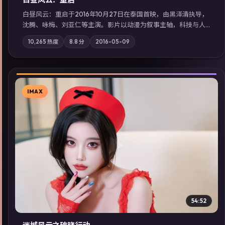
白昼风云：重启于2016年10月27日在泰国首映，由黑泽清执导，
沈腾、咏梅、刘亚仁等主演。影片以动漫为叙事主轴，科技与人
性的边界在实验事故后逐渐模糊；摄影与配乐强化地域气质；站
10,265
热度
8.8
分
2016-05-09
内亦可通过「国产免费观看高清电视剧在线看」延展检索同类型
高分佳作，畅享高清在线追剧体验。
IMAX
▶
54:52