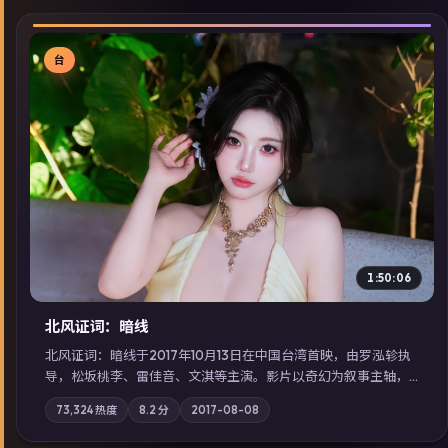
台
▶
1:50:06
北风证词：暗线
北风证词：暗线于2017年10月13日在中国台湾首映，由罗泓轸执
导，松坂桃李、雷佳音、文淇等主演。影片以奇幻为叙事主轴，
旧案重提，真相与谎言在同一条时间线上交锋；摄影与配乐强化
73,324
热度
8.2
分
2017-08-08
地域气质；站内亦可通过「国产免费观看高清电视剧在线看」延
展检索同类型高分佳作，畅享高清在线追剧体验。