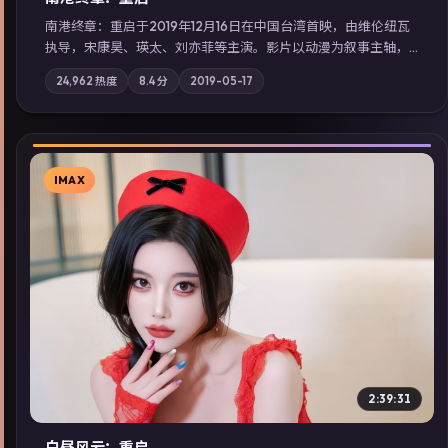
南港终章：重启于2019年12月16日在中国台湾首映，由维伦纽瓦
执导，宋康昊、瑛太、刘亦菲等主演。影片以动漫为叙事主轴，
一次普通通勤演变成全城关注的生死营救；摄影与配乐强化地域
24,962
热度
8.4
分
2019-05-17
气质；站内亦可通过「国产免费观看高清电视剧在线看」延展检
索同类型高分佳作，畅享高清在线追剧体验。
IMAX
▶
2:39:31
白昼风云：重启