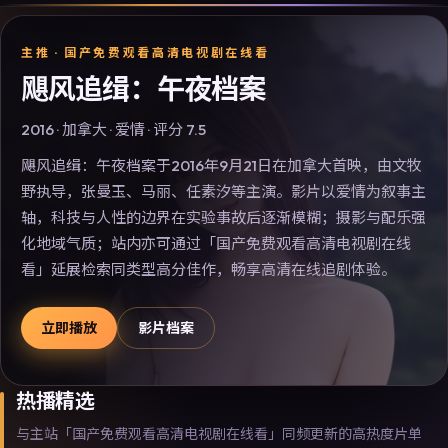
主推 ·
国产免费观看高清电视剧在线看
飓风追缉：午夜档案
2016
·
加拿大
·
爱情
· 评分
7.5
飓风追缉：午夜档案于2016年9月21日在加拿大首映，由文牧
野执导，张曼玉、马丽、任素汐等主演。影片以爱情为叙事主
轴，科技与人性的边界在实验事故后逐渐模糊；摄影与配乐强
化地域气质；站内亦可通过「国产免费观看高清电视剧在线
看」延展检索同类型高分佳作，畅享高清在线追剧体验。
立即播放
影片档案
热播精选
与主站「国产免费观看高清电视剧在线看」同频更新的高热度片单