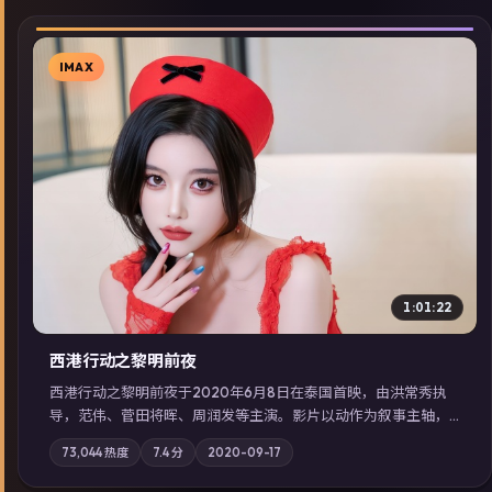
IMAX
▶
1:01:22
西港行动之黎明前夜
西港行动之黎明前夜于2020年6月8日在泰国首映，由洪常秀执
导，范伟、菅田将晖、周润发等主演。影片以动作为叙事主轴，
亲情与职责必须在倒计时结束前做出抉择；摄影与配乐强化地域
73,044
热度
7.4
分
2020-09-17
气质；站内亦可通过「国产免费观看高清电视剧在线看」延展检
索同类型高分佳作，畅享高清在线追剧体验。