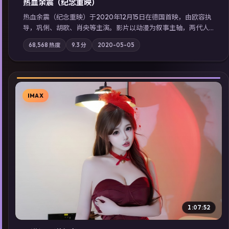
热血余震（纪念重映）
热血余震（纪念重映）于2020年12月15日在德国首映，由欧容执
导，巩俐、胡歌、肖央等主演。影片以动漫为叙事主轴，两代人
的执念在暴风雨夜正面相撞；摄影与配乐强化地域气质；站内亦
68,568
热度
9.3
分
2020-05-05
可通过「国产免费观看高清电视剧在线看」延展检索同类型高分
佳作，畅享高清在线追剧体验。
IMAX
▶
1:07:52