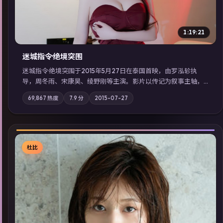
1:19:21
迷城指令·绝境突围
迷城指令·绝境突围于2015年5月27日在泰国首映，由罗泓轸执
导，周冬雨、宋康昊、绫野刚等主演。影片以传记为叙事主轴，
记忆碎片重组后，主角发现自己从未活过“真实”的一天；摄影与
69,867
热度
7.9
分
2015-07-27
配乐强化地域气质；站内亦可通过「国产免费观看高清电视剧在
线看」延展检索同类型高分佳作，畅享高清在线追剧体验。
杜比