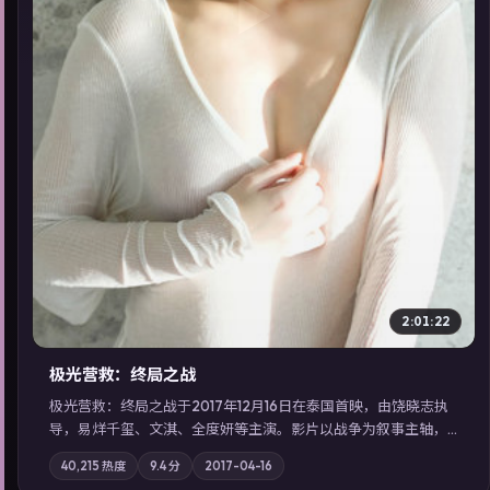
▶
2:01:22
极光营救：终局之战
极光营救：终局之战于2017年12月16日在泰国首映，由饶晓志执
导，易烊千玺、文淇、全度妍等主演。影片以战争为叙事主轴，
一场意外将众人卷入不可撤回的连锁反应；摄影与配乐强化地域
40,215
热度
9.4
分
2017-04-16
气质；站内亦可通过「国产免费观看高清电视剧在线看」延展检