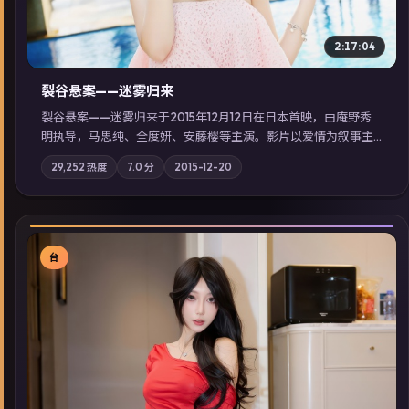
2:17:04
裂谷悬案——迷雾归来
裂谷悬案——迷雾归来于2015年12月12日在日本首映，由庵野秀
明执导，马思纯、全度妍、安藤樱等主演。影片以爱情为叙事主
轴，两代人的执念在暴风雨夜正面相撞；摄影与配乐强化地域气
29,252
热度
7.0
分
2015-12-20
质；站内亦可通过「国产免费观看高清电视剧在线看」延展检索
同类型高分佳作，畅享高清在线追剧体验。
台
▶