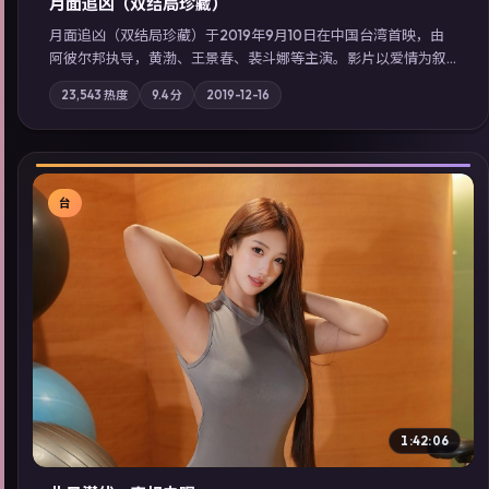
月面追凶（双结局珍藏）
月面追凶（双结局珍藏）于2019年9月10日在中国台湾首映，由
阿彼尔邦执导，黄渤、王景春、裴斗娜等主演。影片以爱情为叙
事主轴，两代人的执念在暴风雨夜正面相撞；摄影与配乐强化地
23,543
热度
9.4
分
2019-12-16
域气质；站内亦可通过「国产免费观看高清电视剧在线看」延展
检索同类型高分佳作，畅享高清在线追剧体验。
台
▶
1:42:06