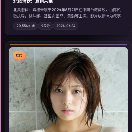
北风潜伏：真相未眠
北风潜伏：真相未眠于2024年6月21日在中国台湾首映，由陈凯
歌执导，裴斗娜、基里安·墨菲、黄渤等主演。影片以惊悚为叙事
主轴，失踪人口档案牵出跨国灰色产业链；摄影与配乐强化地域
20,554
热度
9.3
分
2024-06-14
气质；站内亦可通过「国产免费观看高清电视剧在线看」延展检
索同类型高分佳作，畅享高清在线追剧体验。
杜比