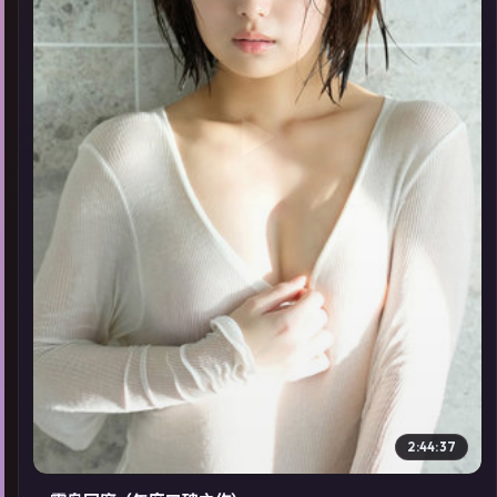
▶
2:44:37