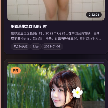
2:22:24
钢铁逃生之血色倒计时
钢铁逃生之血色倒计时于2022年9月28日在中国台湾首映，由斯
皮尔伯格执导，赵丽颖、肖央、菅田将晖等主演。影片以犯罪为
叙事主轴，失踪人口档案牵出跨国灰色产业链；摄影与配乐强化
71,224
热度
9.1
分
2022-01-09
地域气质；站内亦可通过「国产免费观看高清电视剧在线看」延
展检索同类型高分佳作，畅享高清在线追剧体验。
高分
▶