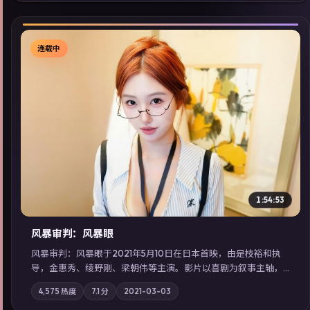
延展检索同类型高分佳作，畅享高清在线追剧体验。
连载中
▶
1:54:53
风暴审判：风暴眼
风暴审判：风暴眼于2021年5月10日在日本首映，由是枝裕和执
导，金惠秀、绫野刚、梁朝伟等主演。影片以喜剧为叙事主轴，
边境小镇的平静被一封匿名信彻底打破；摄影与配乐强化地域气
4,575
热度
7.1
分
2021-03-03
质；站内亦可通过「国产免费观看高清电视剧在线看」延展检索