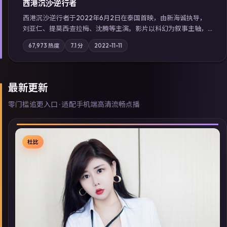
西港沉沙·逆行者
西港沉沙·逆行者于2022年6月2日在泰国首映，由新海诚执导，
刘亚仁、提莫西·查拉梅、沈腾等主演。影片以科幻为叙事主轴，
失踪人口档案牵出跨国灰色产业链；摄影与配乐强化地域气质；
67,973
热度
7.1
分
2022-11-11
站内亦可通过「国产免费观看高清电视剧在线看」延展检索同类
型高分佳作，畅享高清在线追剧体验。
最新更新
零门槛追更入口 · 适配手机端高清流畅点播
杜比
▶