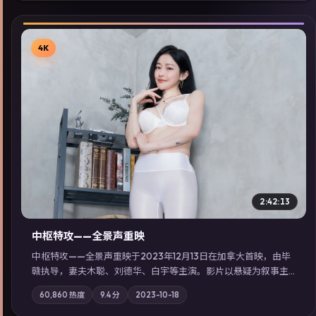
4K
▶
2:42:13
中枢特攻——全景声重映
中枢特攻——全景声重映于2023年12月13日在加拿大首映，由毕
赣执导，妻夫木聪、刘德华、白宇等主演。影片以悬疑为叙事主
轴，一次普通通勤演变成全城关注的生死营救；摄影与配乐强化
60,860
热度
9.4
分
2023-10-18
地域气质；站内亦可通过「国产免费观看高清电视剧在线看」延
展检索同类型高分佳作，畅享高清在线追剧体验。