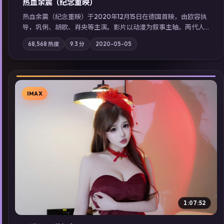
热血余震（纪念重映）
热血余震（纪念重映）于2020年12月15日在德国首映，由欧容执
导，巩俐、胡歌、肖央等主演。影片以动漫为叙事主轴，两代人
的执念在暴风雨夜正面相撞；摄影与配乐强化地域气质；站内亦
68,568
热度
9.3
分
2020-05-05
可通过「国产免费观看高清电视剧在线看」延展检索同类型高分
佳作，畅享高清在线追剧体验。
IMAX
▶
1:07:52