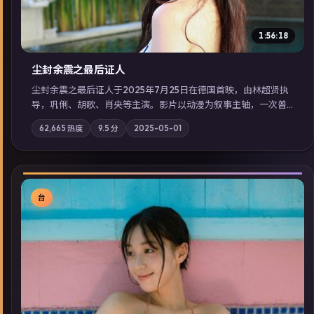
1:56:18
尘封余震之最后证人
尘封余震之最后证人于2025年7月25日在德国首映，由林超贤执
导，巩俐、胡歌、肖央等主演。影片以动漫为叙事主轴，一次普
通通勤演变成全城关注的生死营救；摄影与配乐强化地域气质；
62,665
热度
9.5
分
2025-05-01
站内亦可通过「国产免费观看高清电视剧在线看」延展检索同类
型高分佳作，畅享高清在线追剧体验。
台