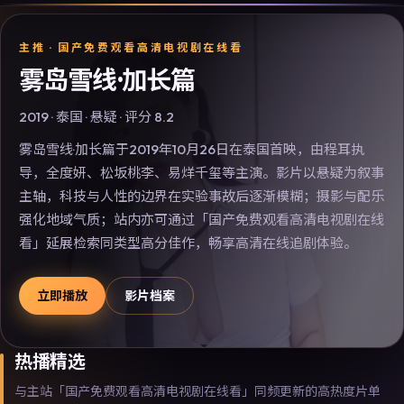
主推 ·
国产免费观看高清电视剧在线看
雾岛雪线·加长篇
2019
·
泰国
·
悬疑
· 评分
8.2
雾岛雪线·加长篇于2019年10月26日在泰国首映，由程耳执
导，全度妍、松坂桃李、易烊千玺等主演。影片以悬疑为叙事
主轴，科技与人性的边界在实验事故后逐渐模糊；摄影与配乐
强化地域气质；站内亦可通过「国产免费观看高清电视剧在线
看」延展检索同类型高分佳作，畅享高清在线追剧体验。
立即播放
影片档案
热播精选
与主站「国产免费观看高清电视剧在线看」同频更新的高热度片单