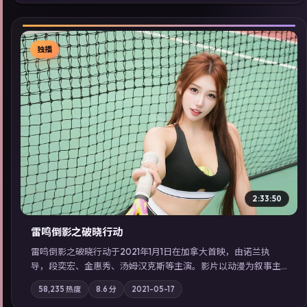
同类型高分佳作，畅享高清在线追剧体验。
独播
▶
2:33:50
雷鸣倒影之破晓行动
雷鸣倒影之破晓行动于2021年1月1日在加拿大首映，由诺兰执
导，段奕宏、金惠秀、汤姆·汉克斯等主演。影片以动漫为叙事主
轴，两代人的执念在暴风雨夜正面相撞；摄影与配乐强化地域气
58,235
热度
8.6
分
2021-05-17
质；站内亦可通过「国产免费观看高清电视剧在线看」延展检索