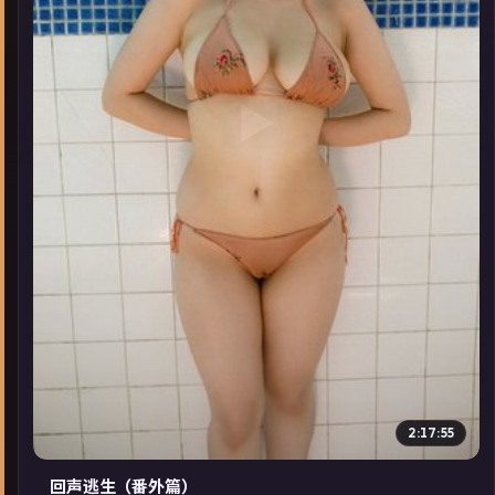
▶
2:17:55
回声逃生（番外篇）