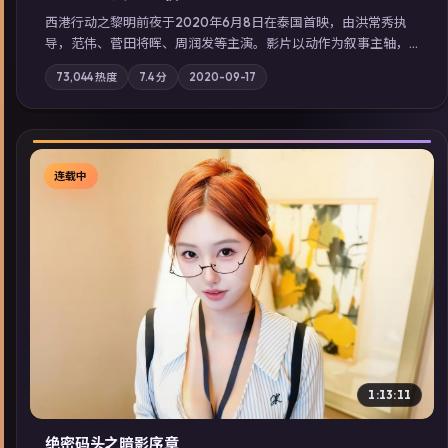
西港行动之黎明前夜于2020年6月8日在泰国首映，由洪常秀执
导，范伟、菅田将晖、周润发等主演。影片以动作为叙事主轴，
亲情与职责必须在倒计时结束前做出抉择；摄影与配乐强化地域
73,044
热度
7.4
分
2020-09-17
气质；站内亦可通过「国产免费观看高清电视剧在线看」延展检
索同类型高分佳作，畅享高清在线追剧体验。
连载中
▶
1:13:11
绝密码头之暗影序章