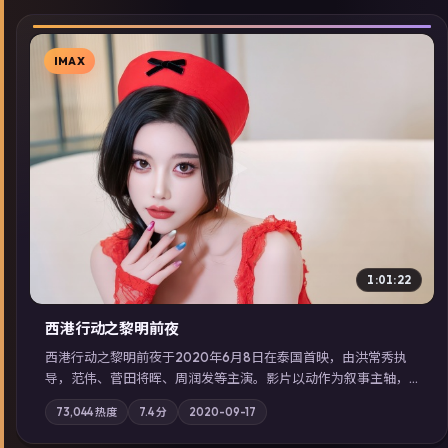
IMAX
▶
1:01:22
西港行动之黎明前夜
西港行动之黎明前夜于2020年6月8日在泰国首映，由洪常秀执
导，范伟、菅田将晖、周润发等主演。影片以动作为叙事主轴，
亲情与职责必须在倒计时结束前做出抉择；摄影与配乐强化地域
73,044
热度
7.4
分
2020-09-17
气质；站内亦可通过「国产免费观看高清电视剧在线看」延展检
索同类型高分佳作，畅享高清在线追剧体验。