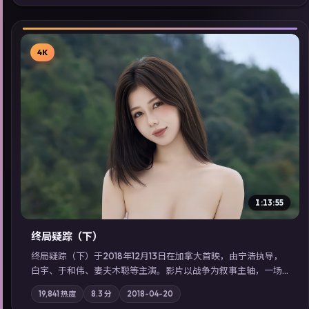
同类型高分佳作，畅享高清在线追剧体验。
4K
▶
1:13:55
终局疑踪（下）
终局疑踪（下）于2018年12月13日在加拿大首映，由宁浩执导，
白宇、于和伟、妻夫木聪等主演。影片以战争为叙事主轴，一场
意外将众人卷入不可撤回的连锁反应；摄影与配乐强化地域气
19,841
热度
8.3
分
2018-04-20
质；站内亦可通过「国产免费观看高清电视剧在线看」延展检索