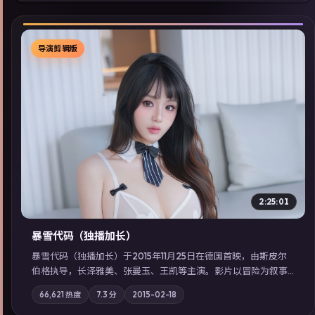
导演剪辑版
▶
2:25:01
暴雪代码（独播加长）
暴雪代码（独播加长）于2015年11月25日在德国首映，由斯皮尔
伯格执导，长泽雅美、张曼玉、王凯等主演。影片以冒险为叙事
主轴，亲情与职责必须在倒计时结束前做出抉择；摄影与配乐强
66,621
热度
7.3
分
2015-02-18
化地域气质；站内亦可通过「国产免费观看高清电视剧在线看」