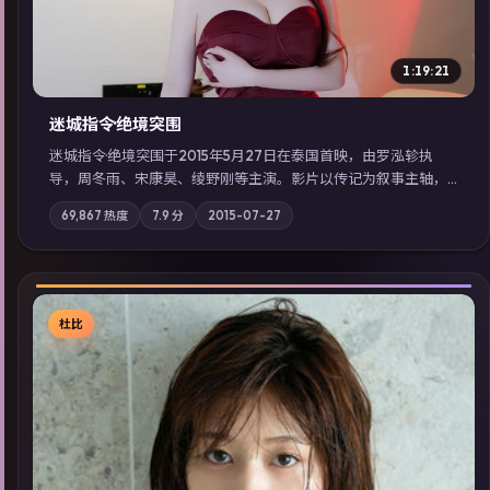
1:19:21
迷城指令·绝境突围
迷城指令·绝境突围于2015年5月27日在泰国首映，由罗泓轸执
导，周冬雨、宋康昊、绫野刚等主演。影片以传记为叙事主轴，
记忆碎片重组后，主角发现自己从未活过“真实”的一天；摄影与
69,867
热度
7.9
分
2015-07-27
配乐强化地域气质；站内亦可通过「国产免费观看高清电视剧在
线看」延展检索同类型高分佳作，畅享高清在线追剧体验。
杜比