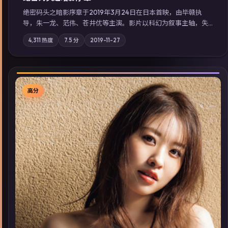
绝密码头之暗影序章于2019年3月24日在日本首映，由毕赣执
导，朱一龙、范伟、苍井优等主演。影片以科幻为叙事主轴，失
踪人口档案牵出跨国灰色产业链；摄影与配乐强化地域气质；站
4,311
热度
7.5
分
2019-11-27
内亦可通过「国产免费观看高清电视剧在线看」延展检索同类型
高分佳作，畅享高清在线追剧体验。
高分