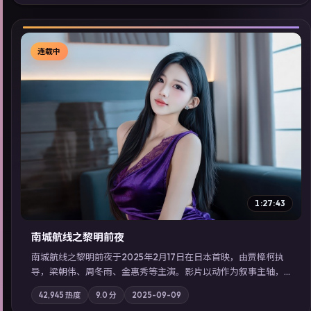
同类型高分佳作，畅享高清在线追剧体验。
连载中
▶
1:27:43
南城航线之黎明前夜
南城航线之黎明前夜于2025年2月17日在日本首映，由贾樟柯执
导，梁朝伟、周冬雨、金惠秀等主演。影片以动作为叙事主轴，
城市霓虹背后，有人用规则改写命运；摄影与配乐强化地域气
42,945
热度
9.0
分
2025-09-09
质；站内亦可通过「国产免费观看高清电视剧在线看」延展检索