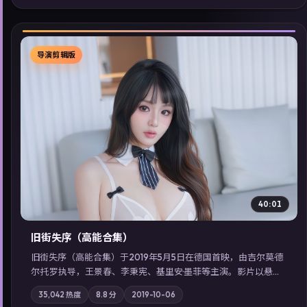
索同类型高分佳作，畅享高清在线追剧体验。
导演剪辑版
▶
40:01
旧街失序（高能合集）
旧街失序（高能合集）于2019年5月5日在德国首映，由吉尔莫·德
尔·托罗执导，王景春、李秉宪、基里安·墨菲等主演。影片以悬疑
为叙事主轴，一次普通通勤演变成全城关注的生死营救；摄影与
35,042
热度
8.8
分
2019-10-06
配乐强化地域气质；站内亦可通过「国产免费观看高清电视剧在