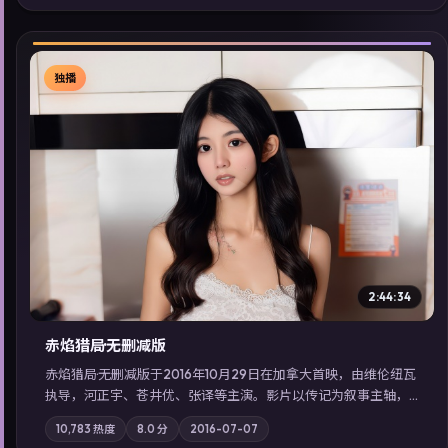
索同类型高分佳作，畅享高清在线追剧体验。
独播
▶
2:44:34
赤焰猎局·无删减版
赤焰猎局·无删减版于2016年10月29日在加拿大首映，由维伦纽瓦
执导，河正宇、苍井优、张译等主演。影片以传记为叙事主轴，
亲情与职责必须在倒计时结束前做出抉择；摄影与配乐强化地域
10,783
热度
8.0
分
2016-07-07
气质；站内亦可通过「国产免费观看高清电视剧在线看」延展检