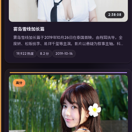
2:38:08
雾岛雪线·加长篇
雾岛雪线·加长篇于2019年10月26日在泰国首映，由程耳执导，全
度妍、松坂桃李、易烊千玺等主演。影片以悬疑为叙事主轴，科
技与人性的边界在实验事故后逐渐模糊；摄影与配乐强化地域气
19,922
热度
8.2
分
2019-10-14
质；站内亦可通过「国产免费观看高清电视剧在线看」延展检索
同类型高分佳作，畅享高清在线追剧体验。
高分
▶