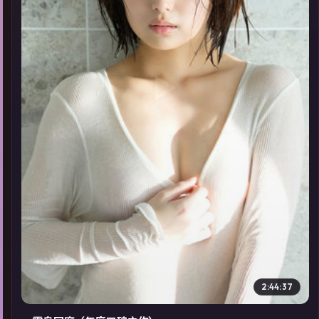
▶
2:44:37