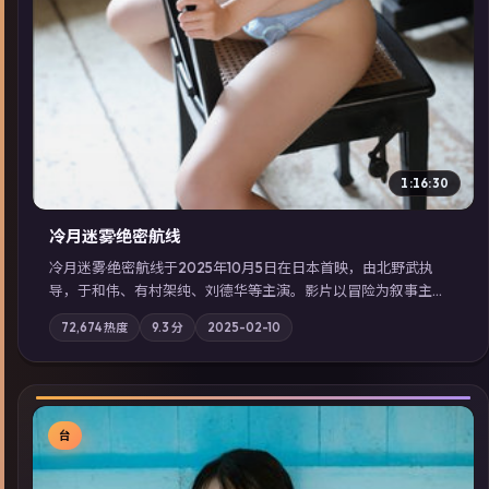
1:16:30
冷月迷雾·绝密航线
冷月迷雾·绝密航线于2025年10月5日在日本首映，由北野武执
导，于和伟、有村架纯、刘德华等主演。影片以冒险为叙事主
轴，记忆碎片重组后，主角发现自己从未活过“真实”的一天；摄
72,674
热度
9.3
分
2025-02-10
影与配乐强化地域气质；站内亦可通过「国产免费观看高清电视
剧在线看」延展检索同类型高分佳作，畅享高清在线追剧体验。
台