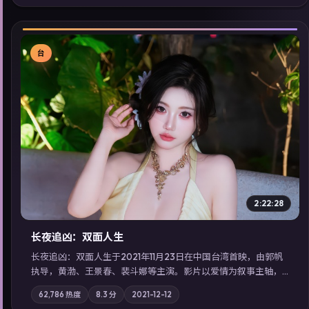
同类型高分佳作，畅享高清在线追剧体验。
台
▶
2:22:28
长夜追凶：双面人生
长夜追凶：双面人生于2021年11月23日在中国台湾首映，由郭帆
执导，黄渤、王景春、裴斗娜等主演。影片以爱情为叙事主轴，
科技与人性的边界在实验事故后逐渐模糊；摄影与配乐强化地域
62,786
热度
8.3
分
2021-12-12
气质；站内亦可通过「国产免费观看高清电视剧在线看」延展检