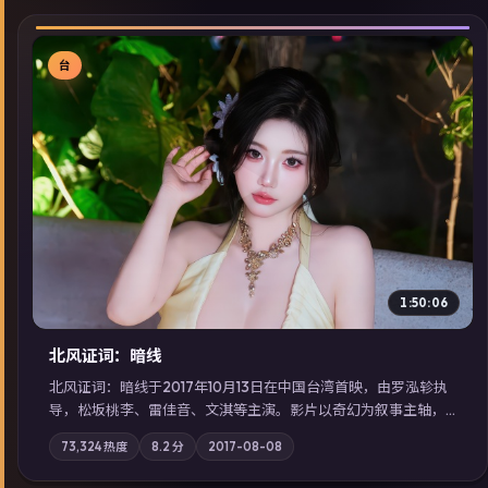
台
▶
1:50:06
北风证词：暗线
北风证词：暗线于2017年10月13日在中国台湾首映，由罗泓轸执
导，松坂桃李、雷佳音、文淇等主演。影片以奇幻为叙事主轴，
旧案重提，真相与谎言在同一条时间线上交锋；摄影与配乐强化
73,324
热度
8.2
分
2017-08-08
地域气质；站内亦可通过「国产免费观看高清电视剧在线看」延
展检索同类型高分佳作，畅享高清在线追剧体验。