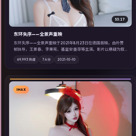
53:17
东环失序——全景声重映
东环失序——全景声重映于2021年8月23日在德国首映，由朴赞
郁执导，王景春、李秉宪、基里安·墨菲等主演。影片以悬疑为叙
事主轴，科技与人性的边界在实验事故后逐渐模糊；摄影与配乐
69,993
热度
7.4
分
2021-10-10
强化地域气质；站内亦可通过「国产免费观看高清电视剧在线
看」延展检索同类型高分佳作，畅享高清在线追剧体验。
IMAX
▶