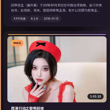
回声逃生（番外篇）于2018年1月31日在中国台湾首映，由刁亦男
执导，赵丽颖、肖央、菅田将晖等主演。影片以犯罪为叙事主
轴，旧案重提，真相与谎言在同一条时间线上交锋；摄影与配乐
9,911
热度
8.2
分
2018-01-13
强化地域气质；站内亦可通过「国产免费观看高清电视剧在线
看」延展检索同类型高分佳作，畅享高清在线追剧体验。
IMAX
▶
1:01:22
西港行动之黎明前夜