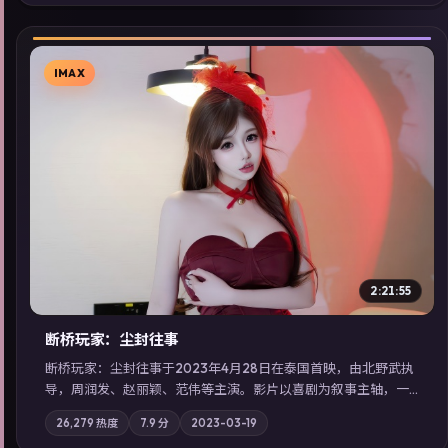
同类型高分佳作，畅享高清在线追剧体验。
IMAX
▶
2:21:55
断桥玩家：尘封往事
断桥玩家：尘封往事于2023年4月28日在泰国首映，由北野武执
导，周润发、赵丽颖、范伟等主演。影片以喜剧为叙事主轴，一
次普通通勤演变成全城关注的生死营救；摄影与配乐强化地域气
26,279
热度
7.9
分
2023-03-19
质；站内亦可通过「国产免费观看高清电视剧在线看」延展检索