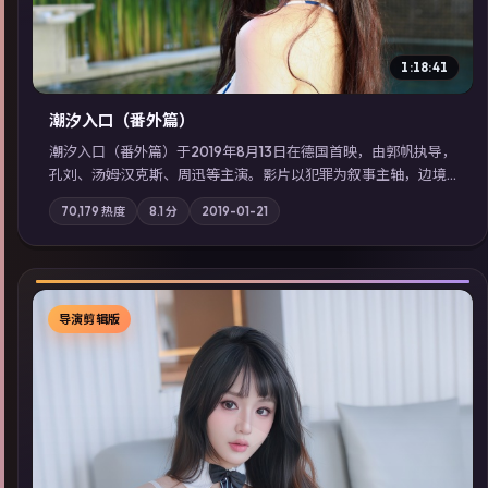
1:18:41
潮汐入口（番外篇）
潮汐入口（番外篇）于2019年8月13日在德国首映，由郭帆执导，
孔刘、汤姆·汉克斯、周迅等主演。影片以犯罪为叙事主轴，边境
小镇的平静被一封匿名信彻底打破；摄影与配乐强化地域气质；
70,179
热度
8.1
分
2019-01-21
站内亦可通过「国产免费观看高清电视剧在线看」延展检索同类
型高分佳作，畅享高清在线追剧体验。
导演剪辑版
▶