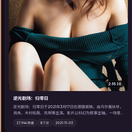
▶
2:35:10
逆光剧场：归零日
逆光剧场：归零日于2021年3月17日在德国首映，由乌尔善执导，
肖央、木村拓哉、巩俐等主演。影片以科幻为叙事主轴，一场意
外将众人卷入不可撤回的连锁反应；摄影与配乐强化地域气质；
27,944
热度
8.7
分
2021-11-03
站内亦可通过「国产免费观看高清电视剧在线看」延展检索同类
型高分佳作，畅享高清在线追剧体验。