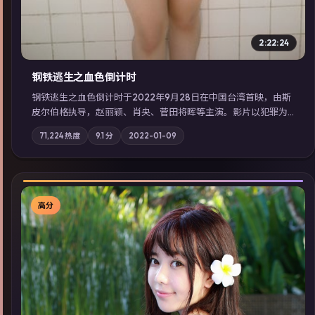
2:22:24
钢铁逃生之血色倒计时
钢铁逃生之血色倒计时于2022年9月28日在中国台湾首映，由斯
皮尔伯格执导，赵丽颖、肖央、菅田将晖等主演。影片以犯罪为
叙事主轴，失踪人口档案牵出跨国灰色产业链；摄影与配乐强化
71,224
热度
9.1
分
2022-01-09
地域气质；站内亦可通过「国产免费观看高清电视剧在线看」延
展检索同类型高分佳作，畅享高清在线追剧体验。
高分
▶