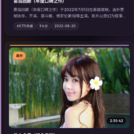
雾岛回廊（年度口碑之作）
雾岛回廊（年度口碑之作）于2022年7月1日在泰国首映，由朴赞
郁执导，齐溪、裴斗娜、佛罗伦斯·珀等主演。影片以奇幻为叙事
主轴，边境小镇的平静被一封匿名信彻底打破；摄影与配乐强化
69,711
热度
9.4
分
2022-08-20
地域气质；站内亦可通过「国产免费观看高清电视剧在线看」延
展检索同类型高分佳作，畅享高清在线追剧体验。
高分
▶
2:30:42